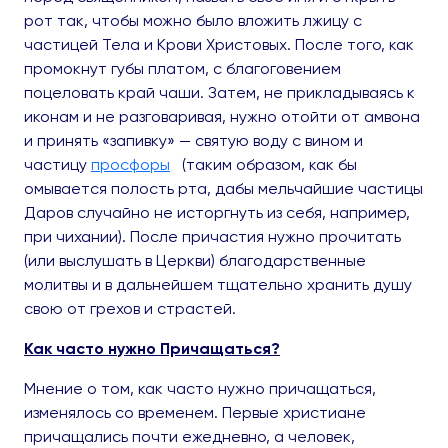
рот так, чтобы можно было вложить лжицу с
частицей Тела и Крови Христовых. После того, как
промокнут губы платом, с благоговением
поцеловать край чаши. Затем, не прикладываясь к
иконам и не разговаривая, нужно отойти от амвона
и принять «запивку» — святую воду с вином и
частицу
просфоры
(таким образом, как бы
омывается полость рта, дабы мельчайшие частицы
Даров случайно не исторгнуть из себя, например,
при чихании). После причастия нужно прочитать
(или выслушать в Церкви) благодарственные
молитвы и в дальнейшем тщательно хранить душу
свою от грехов и страстей.
Как часто нужно Причащаться?
Мнение о том, как часто нужно причащаться,
изменялось со временем. Первые христиане
причащались почти ежедневно, а человек,