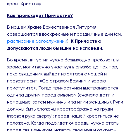
кровь Христову.
Как происходит Причастие?
В нашем Храме Божественная Литургия
совершается в воскресные и праздничные дни (см.
расписание богослужений
).
К Причастию
допускаются люди бывшие на исповеди.
Во время литургии нужно безвыходно пребывать в
храме, молитвенно участвуя в службе до тех пор,
пока священник выйдет из алтаря с чашей и
провозгласит: «Со страхом Божиим и верою
приступите». Тогда причастники выстраиваются
один за другим перед амвоном (сначала дети и
немощные, затем мужчины и за ними женщины). Руки
должны быть сложены крестообразно на груди
(правая рука сверху); перед чашей креститься не
положено. Когда подойдет очередь, нужно стать
перед священником, назвать свое имя и открыть