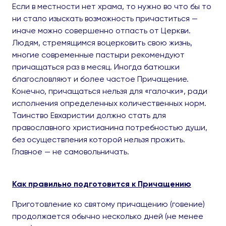
Если в местности нет храма, то нужно во что бы то
ни стало изыскать возможность причаститься —
иначе мож­но совершенно отпасть от Церкви.
Людям, стремящимся воцерковить свою жизнь,
многие современные пастыри рекомендуют
причащаться раз в месяц. Иногда батюшки
благословляют и более частое Причащение.
Конечно, причащаться нельзя для «галочки», ради
испол­нения определенных количественных норм.
Таинство Евха­ристии должно стать для
православного христианина потреб­ностью души,
без осуществления которой нельзя прожить.
Главное — не самовольничать.
Как правильно подготовится к Причащению
Приготовление ко святому причащению (говение)
продолжается обычно несколько дней (не менее