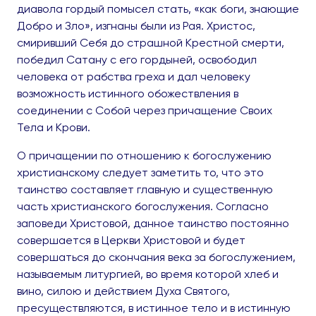
диавола гордый помысел стать, «как боги, знающие
Добро и Зло», изгнаны были из Рая. Христос,
смиривший Себя до страшной Крестной смерти,
победил Сатану с его гордыней, освободил
человека от рабства греха и дал человеку
возможность истинного обожествления в
соединении с Собой через причащение Своих
Тела и Крови.
О причащении по отношению к богослужению
христианскому следует заметить то, что это
таинство составляет главную и существенную
часть христианского богослужения. Согласно
заповеди Христовой, данное таинство постоянно
совершается в Церкви Христовой и будет
совершаться до скончания века за богослужением,
называемым литургией, во время которой хлеб и
вино, силою и действием Духа Святого,
пресуществляются, в истинное тело и в истинную