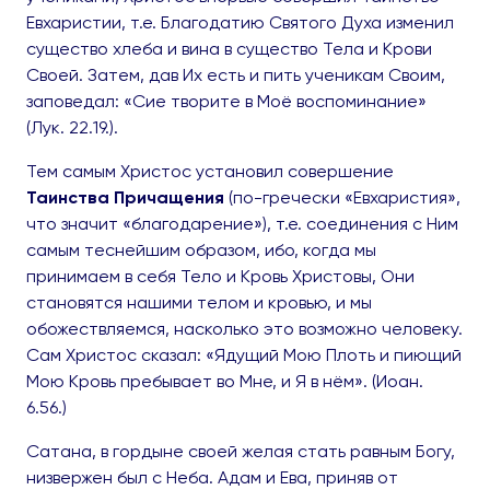
Евхаристии, т.е. Благодатию Святого Духа изменил
существо хлеба и вина в существо Тела и Крови
Своей. Затем, дав Их есть и пить ученикам Своим,
заповедал: «Сие творите в Моё воспоминание»
(Лук. 22.19.).
Тем самым Христос установил совершение
Таинства Причащения
(по-гречески «Евхаристия»,
что значит «благодарение»), т.е. соединения с Ним
самым теснейшим образом, ибо, когда мы
принимаем в себя Тело и Кровь Христовы, Они
становятся нашими телом и кровью, и мы
обожествляемся, насколько это возможно человеку.
Сам Христос сказал: «Ядущий Мою Плоть и пиющий
Мою Кровь пребывает во Мне, и Я в нём». (Иоан.
6.56.)
Сатана, в гордыне своей желая стать равным Богу,
низвержен был с Неба. Адам и Ева, приняв от