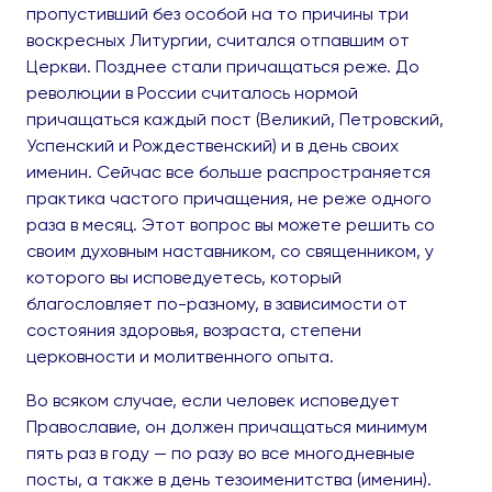
пропустивший без особой на то причины три
воскресных Литургии, считался отпавшим от
Церкви. Позднее стали причащаться реже. До
революции в России считалось нормой
причащаться каждый пост (Великий, Петровский,
Успенский и Рождественский) и в день своих
именин. Сейчас все больше распространяется
практика частого причащения, не реже одного
раза в месяц. Этот вопрос вы можете решить со
своим духовным наставником, со священником, у
которого вы исповедуетесь, который
благословляет по-разному, в зависимости от
состояния здоровья, возраста, степени
церковности и молитвенного опыта.
Во всяком случае, если человек исповедует
Православие, он должен причащаться минимум
пять раз в году — по разу во все многодневные
посты, а также в день тезоименитства (именин).